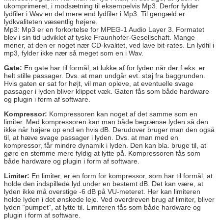
ukomprimeret, i modsætning til eksempelvis Mp3. Derfor fylder
lydfiler i Wav en del mere end lydfiler i Mp3. Til gengæld er
lydkvaliteten væsentlig højere.
Mp3: Mp3 er en forkortelse for MPEG-1 Audio Layer 3. Formatet
blev i sin tid udviklet af tyske Fraunhofer-Gesellschaft. Mange
mener, at den er noget nær CD-kvalitet, ved lave bit-rates. En lydfil i
mp3, fylder ikke nær så meget som en i Wav.
Gate:
En gate har til formål, at lukke af for lyden når der f.eks. er
helt stille passager. Dvs. at man undgår evt. støj fra baggrunden.
Hvis gaten er sat for højt, vil man opleve, at eventuelle svage
passager i lyden bliver klippet væk. Gaten fås som både hardware
og plugin i form af software.
Kompressor:
Kompressoren kan noget af det samme som en
limiter. Med kompressoren kan man både begrænse lyden så den
ikke når højere op end en hvis dB. Derudover bruger man den også
til, at hæve svage passager i lyden. Dvs. at man med en
kompressor, får mindre dynamik i lyden. Den kan bla. bruge til, at
gøre en stemme mere fyldig at lytte på. Kompressoren fås som
både hardware og plugin i form af software.
Limiter:
En limiter, er en form for kompressor, som har til formål, at
holde den indspillede lyd under en bestemt dB. Det kan være, at
lyden ikke må overstige -6 dB på VU-meteret. Her kan limiteren
holde lyden i det ønskede leje. Ved overdreven brug af limiter, bliver
lyden “pumpet”, at lytte til. Limiteren fås som både hardware og
plugin i form af software.