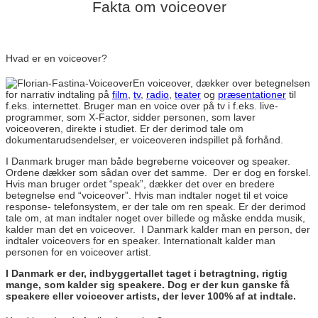
Fakta om voiceover
Hvad er en voiceover?
En voiceover, dækker over betegnelsen
for narrativ indtaling på
film
,
tv
,
radio
,
teater
og
præsentationer
til
f.eks. internettet. Bruger man en voice over på tv i f.eks. live-
programmer, som X-Factor, sidder personen, som laver
voiceoveren, direkte i studiet. Er der derimod tale om
dokumentarudsendelser, er voiceoveren indspillet på forhånd.
I Danmark bruger man både begreberne voiceover og speaker.
Ordene dækker som sådan over det samme. Der er dog en forskel.
Hvis man bruger ordet “speak”, dækker det over en bredere
betegnelse end “voiceover”. Hvis man indtaler noget til et voice
response- telefonsystem, er der tale om ren speak. Er der derimod
tale om, at man indtaler noget over billede og måske endda musik,
kalder man det en voiceover. I Danmark kalder man en person, der
indtaler voiceovers for en speaker. Internationalt kalder man
personen for en voiceover artist.
I Danmark er der, indbyggertallet taget i betragtning, rigtig
mange, som kalder sig speakere. Dog er der kun ganske få
speakere eller voiceover artists, der lever 100% af at indtale.