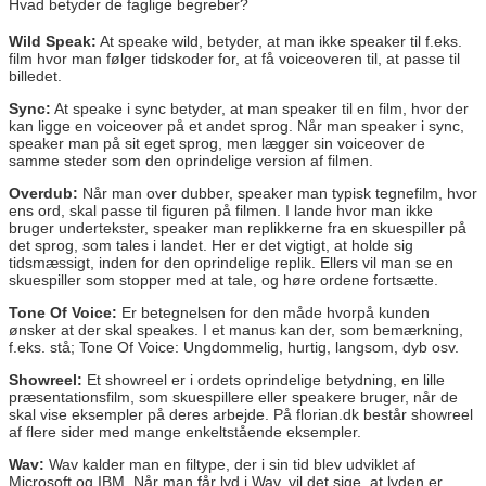
Hvad betyder de faglige begreber?
Wild Speak:
At speake wild, betyder, at man ikke speaker til f.eks.
film hvor man følger tidskoder for, at få voiceoveren til, at passe til
billedet.
Sync:
At speake i sync betyder, at man speaker til en film, hvor der
kan ligge en voiceover på et andet sprog. Når man speaker i sync,
speaker man på sit eget sprog, men lægger sin voiceover de
samme steder som den oprindelige version af filmen.
Overdub:
Når man over dubber, speaker man typisk tegnefilm, hvor
ens ord, skal passe til figuren på filmen. I lande hvor man ikke
bruger undertekster, speaker man replikkerne fra en skuespiller på
det sprog, som tales i landet. Her er det vigtigt, at holde sig
tidsmæssigt, inden for den oprindelige replik. Ellers vil man se en
skuespiller som stopper med at tale, og høre ordene fortsætte.
Tone Of Voice:
Er betegnelsen for den måde hvorpå kunden
ønsker at der skal speakes. I et manus kan der, som bemærkning,
f.eks. stå; Tone Of Voice: Ungdommelig, hurtig, langsom, dyb osv.
Showreel:
Et showreel er i ordets oprindelige betydning, en lille
præsentationsfilm, som skuespillere eller speakere bruger, når de
skal vise eksempler på deres arbejde. På florian.dk består showreel
af flere sider med mange enkeltstående eksempler.
Wav:
Wav kalder man en filtype, der i sin tid blev udviklet af
Microsoft og IBM. Når man får lyd i Wav, vil det sige, at lyden er