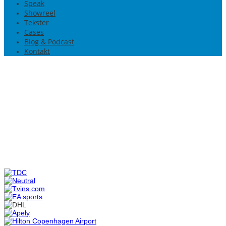
Speak
Showreel
Tekster
Cases
Blog & Podcast
Kontakt