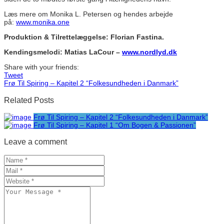
Læs mere om Monika L. Petersen og hendes arbejde
på:
www.monika.one
Produktion & Tilrettelæggelse: Florian Fastina.
Kendingsmelodi: Matias LaCour –
www.nordlyd.dk
Share with your friends:
Tweet
Frø Til Spiring – Kapitel 2 “Folkesundheden i Danmark”
Related Posts
Frø Til Spiring – Kapitel 2 “Folkesundheden i Danmark”
Frø Til Spiring – Kapitel 1 “Om Bogen & Passionen”
Leave a comment