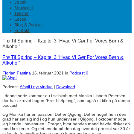
Speak
Showreel
Tekster
Cases
Blog & Podcast
Kontakt
Frø Til Spiring – Kapitel 3 “Hvad Vi Gør For Vores Børn &
Alkohol”
Frø Til Spiring – Kapitel 3 “Hvad Vi Gør For Vores Børn &
Alkohol”
Florian Fastina
16. februar 2021
in
Podcast
0
Podcast:
Afspil i nyt vindue
|
Download
I denne serie kommer du i selskab med Monika Lisbeth Petersen,
der har skrevet bogen ”Frø Til Spiring”, som også et titlen på denne
podcast.
Og Monika har en passion. Det er Qigong. Det er noget hun i den
grad har sat sig ind i og hun underviser i Qigong. I oktober mødte
jeg hende i havestuen i Dragør, hvor hendes mand havde disket op
med lækkerier. Og det endda på den dag hvor det præcist var 30 år
siden de to mødtes første gang i kærlighedens navn.