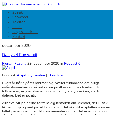
Speak
Showreel
Tekster
Cases
Blog & Podcast
Kontakt
december 2020
Da Lyset Forsvandt
Florian Fastina
29. december 2020
in
Podcast
0
Podcast:
Afspil i nyt vindue
|
Download
Hvert år når nytåret nærmer sig, vælter tilbuddene om billigt
nytårsfyrværkeri også ind i vore postkasser. I modsætning til
tidligere år, er øjenskader, forvoldt af nytårsfyrværkeri, stadigt
dalene. Det er positivt.
Alligevel vil jeg gerne fortælle dig historien om Michael, der i 1998,
fik vendt op og ned på sit liv for altid. Det skal ikke opfattes som en
løftet pegefinger, men blot en reminder om, at det er en rigtig god