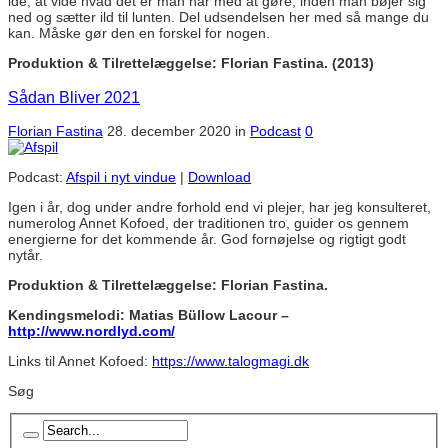
idé, at vide hvad det er man har med at gøre, inden man bøjer sig
ned og sætter ild til lunten. Del udsendelsen her med så mange du
kan. Måske gør den en forskel for nogen.
Produktion & Tilrettelæggelse: Florian Fastina. (2013)
Sådan Bliver 2021
Florian Fastina
28. december 2020
in
Podcast
0
Podcast:
Afspil i nyt vindue
|
Download
Igen i år, dog under andre forhold end vi plejer, har jeg konsulteret,
numerolog Annet Kofoed, der traditionen tro, guider os gennem
energierne for det kommende år. God fornøjelse og rigtigt godt
nytår.
Produktion & Tilrettelæggelse: Florian Fastina.
Kendingsmelodi: Matias Büllow Lacour –
http://www.nordlyd.com/
Links til Annet Kofoed:
https://www.talogmagi.dk
Søg