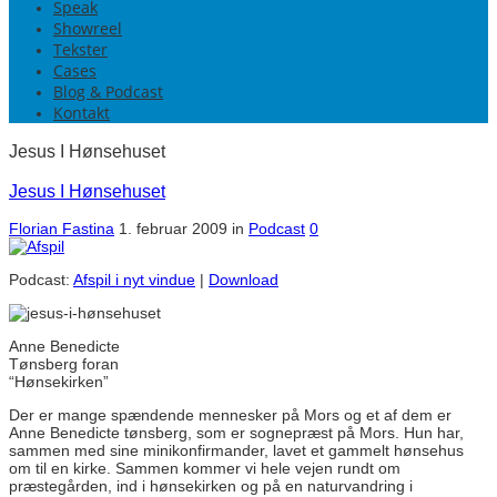
Speak
Showreel
Tekster
Cases
Blog & Podcast
Kontakt
Jesus I Hønsehuset
Jesus I Hønsehuset
Florian Fastina
1. februar 2009
in
Podcast
0
Podcast:
Afspil i nyt vindue
|
Download
Anne Benedicte
Tønsberg foran
“Hønsekirken”
Der er mange spændende mennesker på Mors og et af dem er
Anne Benedicte tønsberg, som er sognepræst på Mors. Hun har,
sammen med sine minikonfirmander, lavet et gammelt hønsehus
om til en kirke. Sammen kommer vi hele vejen rundt om
præstegården, ind i hønsekirken og på en naturvandring i